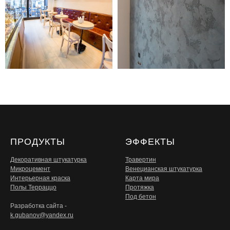
ПРОДУКТЫ
ЭФФЕКТЫ
Декоративная штукатурка
Травертин
Микроцемент
Венецианская штукатурка
Интерьерная краска
Карта мира
Полы Терраццо
Протяжка
Под бетон
Разработка сайта -
k.gubanov@yandex.ru