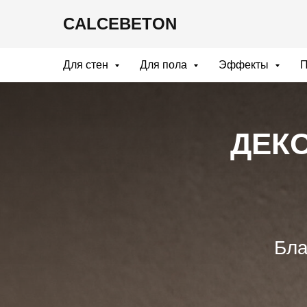
CALCEBETON
Для стен
Для пола
Эффекты
П
ДЕК
Бла