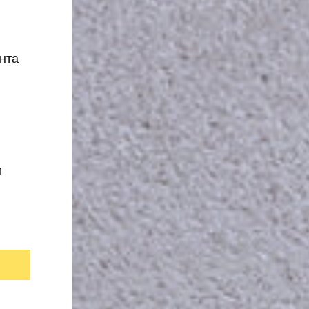
нта
и