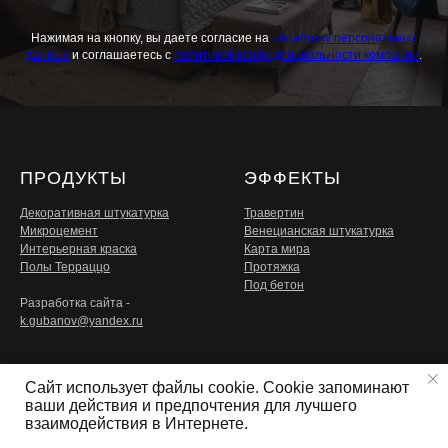
Нажимая на кнопку, вы даете согласие на
обработку персональных
данных
и соглашаетесь c
политикой конфиденциальности компании
.
ПРОДУКТЫ
ЭФФЕКТЫ
Декоративная штукатурка
Травертин
Микроцемент
Венецианская штукатурка
Интерьерная краска
Карта мира
Полы Терраццо
Протяжка
Под бетон
Разработка сайта -
k.gubanov@yandex.ru
УСЛУГИ
О НАС
Сайт использует файлы cookie. Cookie запоминают
ваши действия и предпочтения для лучшего
Подбор цвета в офиса
О нас
Свяжитесь с нами
взаимодействия в Интернете.
Пробный выкрас
Блог
Выезд на объект
Бренды